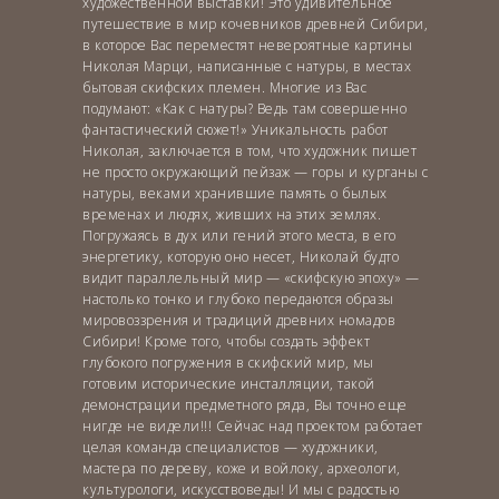
художественной выставки! Это удивительное
путешествие в мир кочевников древней Сибири,
в которое Вас переместят невероятные картины
Николая Марци, написанные с натуры, в местах
бытовая скифских племен. Многие из Вас
подумают: «Как с натуры? Ведь там совершенно
фантастический сюжет!» Уникальность работ
Николая, заключается в том, что художник пишет
не просто окружающий пейзаж — горы и курганы с
натуры, веками хранившие память о былых
временах и людях, живших на этих землях.
Погружаясь в дух или гений этого места, в его
энергетику, которую оно несет, Николай будто
видит параллельный мир — «скифскую эпоху» —
настолько тонко и глубоко передаются образы
мировоззрения и традиций древних номадов
Сибири! Кроме того, чтобы создать эффект
глубокого погружения в скифский мир, мы
готовим исторические инсталляции, такой
демонстрации предметного ряда, Вы точно еще
нигде не видели!!! Сейчас над проектом работает
целая команда специалистов — художники,
мастера по дереву, коже и войлоку, археологи,
культурологи, искусствоведы! И мы с радостью